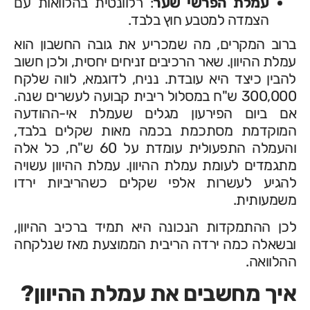
עמלת הפרשי שער
: רלוונטית בהלוואות עם
הצמדה למטבע חוץ בלבד.
ברוב המקרים, מה שמכריע את גובה החשבון הוא
עמלת ההיוון. שאר הרכיבים זניחים יחסית, ולכן חשוב
להבין כיצד היא עובדת. נניח, לדוגמא, לווה שלקח
300,000 ש"ח במסלול ריבית קבועה לעשרים שנה.
אם ביום הפירעון מגלים שעמלת אי-ההודעה
המוקדמת מסתכמת בכמה מאות שקלים בלבד,
והעמלה התפעולית עומדת על 60 ש"ח, כל אלה
מתגמדים לעומת עמלת ההיוון. עמלת ההיוון עשויה
להגיע לעשרות אלפי שקלים כשהריביות ירדו
משמעותית.
לכן ההתמקדות הנכונה היא תמיד ברכיב ההיוון,
ובשאלה כמה ירדה הריבית הממוצעת מאז שנלקחה
ההלוואה.
איך מחשבים את עמלת ההיוון?