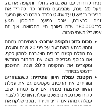
נניח לקוחות עם משכנתא גדולה ותקופה ארוכה,
מעל 20 שנה, שמבצעים מיחזור כדי להוריד את
הריבית ב־0.3% עד 0.4% בלבד. במבט ראשון הפער
זניח לכאורה, אבל בפועל החיסכון מגיע
לכ־180,000 ש"ח לאורך חיי ההלוואה. איך זה
אפשרי? משתי סיבות:
סכום גדול ותקופה ארוכה
: כשהיתרה גבוהה
והמשכנתא משתרעת על פני 20 שנה ומעלה,
גם הוזלה קטנה בריבית מצטברת להמון כסף.
אם בנוסף מגדילים מעט את ההחזר החודשי
ומקצרים את התקופה ל־20 שנה, החיסכון
דרמטי במיוחד.
הקטנת עמלת היוון עתידית
: כשממחזרים
ומורידים את הריבית, מקטינים גם את עמלת
ההיוון שתצמח בעתיד אם ירצו למחזר שוב.
לקוח שכרגע אינו משלם עמלת היוון עלול לצבור
עמלה גבוהה אם הריביות ירדו, מפני שלקח את