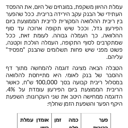
עמלת ההיוון משקפת, במונחים של היום, את ההפסד
העתידי של הבנק עקב הירידה בריבית. ככל שהפער
בין ריבית ההלוואה המקורית לריבית הממוצעת ביום
הפירעון גדל, וככל שיש תקופה ארוכה עד סוף
ההלוואה, כך העמלה גבוהה. לעומת זאת, ככל
שמתקרבים לסוף התקופה, העמלה הולכת וקטנה,
פשוט מפני שיש פחות תשלומים שהבנק "מפסיד"
עליהם.
הטבלה הבאה מציגה דוגמה להמחשה מתוך דף
ההסבר של בנק לאומי. היא מתייחסת להלוואה
במסלול ריבית קבועה בסך 100,000 ש"ח, כאשר
הריבית הממוצעת ביום הפירעון עומדת על 4%.
הדוגמה ממחישה היטב את שני העקרונות: השפעת
היקף הפער והשפעת הזמן שחלף:
פער
כמה זמן
אומדן עמלת
הריבית
חלף
היוון